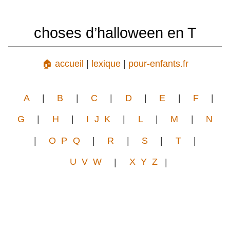
choses d’halloween en T
🏠 accueil
|
lexique
|
pour-enfants.fr
A
|
B
|
C
|
D
|
E
|
F
|
G
|
H
|
I J K
|
L
|
M
|
N
|
O P Q
|
R
|
S
|
T
|
U V W
|
X Y Z
|