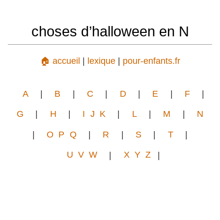
choses d’halloween en N
🏠 accueil
|
lexique
|
pour-enfants.fr
A
|
B
|
C
|
D
|
E
|
F
|
G
|
H
|
I J K
|
L
|
M
|
N
|
O P Q
|
R
|
S
|
T
|
U V W
|
X Y Z
|