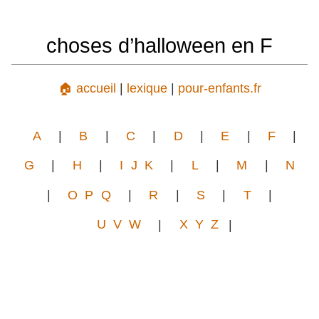
choses d’halloween en F
🏠 accueil
|
lexique
|
pour-enfants.fr
A
|
B
|
C
|
D
|
E
|
F
|
G
|
H
|
I J K
|
L
|
M
|
N
|
O P Q
|
R
|
S
|
T
|
U V W
|
X Y Z
|