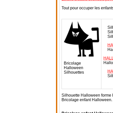
Tout pour occuper les enfant
Si
Sil
Si
HA
Ha
HALL
Hall
Bricolage
Halloween
HA
Silhouettes
Sil
Silhouette Halloween forme
Bricolage enfant Halloween.