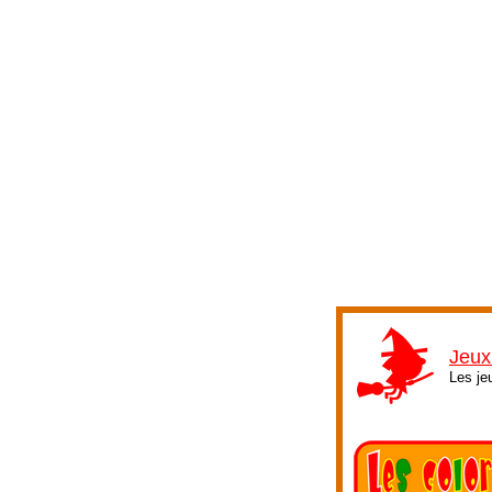
Jeux
Les je