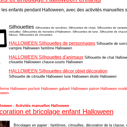
 les enfants pendant Halloween, avec des activités manuelles 
Silhouettes
Silhouettes de sorcières. Silhouettes de chats. Silhouettes de vampir
citrouilles. Silhouettes de monstres d'Halloween. Silhouettes de lune. Silhouette de chauv
hiboux. Silhouettes de chouettes.
HALLOWEEN Silhouettes de personnages
Silhouette de sorc
vampire Halloween fantôme Halloween
HALLOWEEN Silhouettes d'animaux
Silhouette de chat Hallo
chouette Halloween chauve-souris Halloween
HALLOWEEN Silhouettes décor objet décoration
Silhouette de citrouille Halloween lune Halloween étoile Halloween
 forme Halloween pochoir Halloween gabarit Halloween patron Halloween modè
oween.
lloween - Activités manuelles Halloween
coration et bricolage enfant Halloween
Bricolages en papier : fantômes, citrouilles, décoration de la classe,