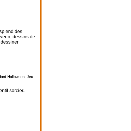
 splendides
oween, dessins de
 dessiner
dant Halloween. Jeu
til sorcier...