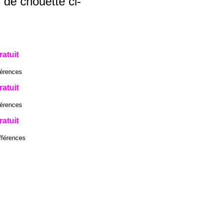
 de chouette ci-
ratuit
férences
ratuit
férences
ratuit
fférences