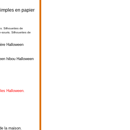
simples en papier
es. Silhouettes de
e-souris.
Silhouettes de
ière Halloween
ween hibou Halloween
les Halloween.
 de la maison.