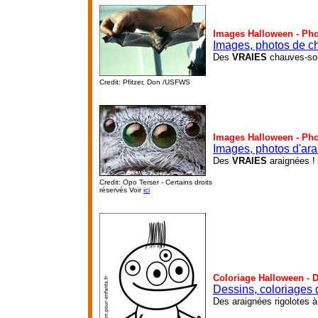
Images Halloween - Ph
Images, photos de c
Des
VRAIES
chauves-sou
Credit: Pfitzer, Don /USFWS
Images Halloween - Ph
Images, photos d'ar
Des
VRAIES
araignées !
Credit: Opo Terser - Certains droits
réservés Voir
ici
Coloriage Halloween - 
Dessins, coloriages 
Des araignées rigolotes à