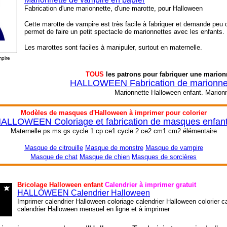
Fabrication d'une marionnette, d'une marotte, pour Halloween
Cette marotte de vampire est très facile à fabriquer et demande peu d
permet de faire un petit spectacle de marionnettes avec les enfants.
Les marottes sont faciles à manipuler, surtout en maternelle.
pire
TOUS
les patrons pour fabriquer une marion
HALLOWEEN Fabrication de marionnet
Marionnette Halloween enfant. Marionn
Modèles de masques d'Halloween à imprimer pour colorier
ALLOWEEN Coloriage et fabrication de masques enfan
Maternelle ps ms gs cycle 1 cp ce1 cycle 2 ce2 cm1 cm2 élémentaire
Masque de citrouille
Masque de monstre
Masque de vampire
Masque de chat
Masque de chien
Masques de sorcières
Bricolage Halloween enfant
Calendrier à imprimer gratuit
HALLOWEEN Calendrier Halloween
Imprimer calendrier Halloween coloriage calendrier Halloween colorier c
calendrier Halloween mensuel en ligne et à imprimer