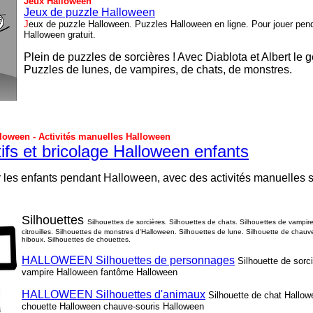
Jeux Halloween
Jeux de puzzle Halloween
J
eux de puzzle Halloween. Puzzles Halloween en ligne. Pour jouer pen
Halloween gratuit.
Plein de puzzles de sorcières ! Avec Diablota et Albert le gen
P
uzzles de lunes, de vampires, de chats, de monstres.
lloween - Activités manuelles Halloween
tifs et bricolage Halloween enfants
 les enfants pendant Halloween, avec des activités manuelles 
Silhouettes
Silhouettes de sorcières. Silhouettes de chats. Silhouettes de vampir
citrouilles. Silhouettes de monstres d'Halloween. Silhouettes de lune. Silhouette de chauv
hiboux. Silhouettes de chouettes.
HALLOWEEN Silhouettes de personnages
Silhouette de sorc
vampire Halloween fantôme Halloween
HALLOWEEN Silhouettes d'animaux
Silhouette de chat Hallo
chouette Halloween chauve-souris Halloween