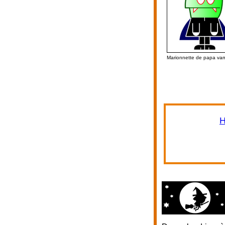
Marionnette de papa vam
H