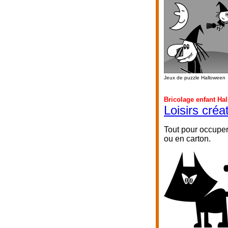
Jeux de puzzle Halloween
Bricolage enfant Ha
Loisirs créa
Tout pour occuper
ou en carton.