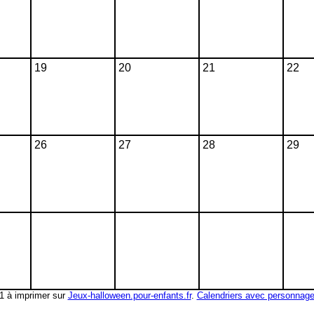
19
20
21
22
26
27
28
29
11 à imprimer sur
Jeux-halloween.pour-enfants.fr
.
Calendriers avec personnage