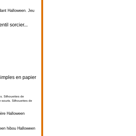
dant Halloween. Jeu
til sorcier...
simples en papier
es. Silhouettes de
e-souris.
Silhouettes de
ière Halloween
ween hibou Halloween