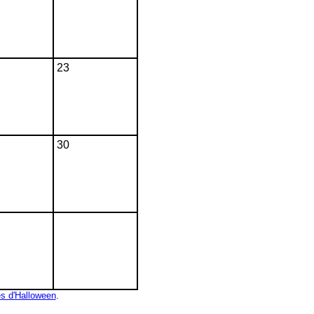
23
30
s d'Halloween
.