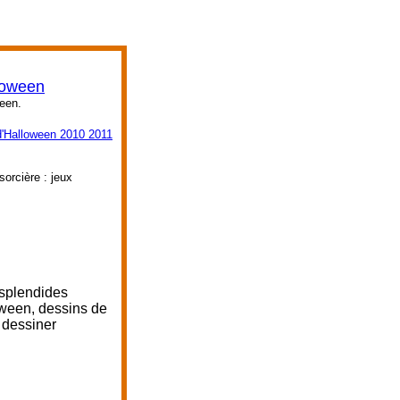
lloween
ween.
d'Halloween 2010 2011
orcière : jeux
 splendides
oween, dessins de
 dessiner