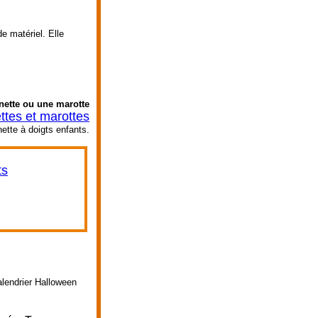
e matériel. Elle
nette ou une marotte
tes et marottes
ette à doigts enfants.
ts
alendrier Halloween