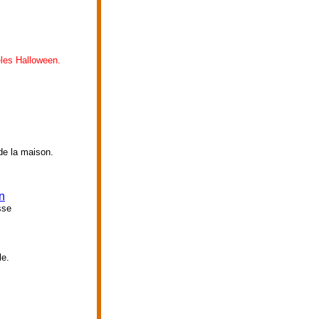
les Halloween.
 de la maison.
n
sse
le.