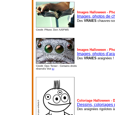
Images Halloween - Ph
Images, photos de c
Des
VRAIES
chauves-sou
Credit: Pfitzer, Don /USFWS
Images Halloween - Ph
Images, photos d'ar
Des
VRAIES
araignées !
Credit: Opo Terser - Certains droits
réservés Voir
ici
Coloriage Halloween - 
Dessins, coloriages 
Des araignées rigolotes à