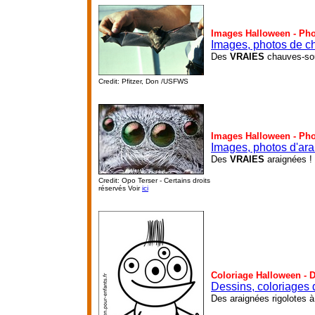
Images Halloween - Ph
Images, photos de c
Des
VRAIES
chauves-sou
Credit: Pfitzer, Don /USFWS
Images Halloween - Ph
Images, photos d'ar
Des
VRAIES
araignées !
Credit: Opo Terser - Certains droits
réservés Voir
ici
Coloriage Halloween - 
Dessins, coloriages 
Des araignées rigolotes à