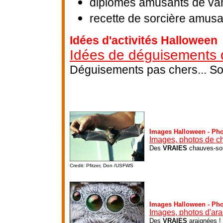
diplômes amusants de vam
recette de sorcière amus
Idées d'activités Halloween
Idées de déguisements 
Déguisements pas chers... Sor
Images Halloween - Ph
Images, photos de c
Des
VRAIES
chauves-sou
Credit: Pfitzer, Don /USFWS
Images Halloween - Ph
Images, photos d'ar
Des
VRAIES
araignées !