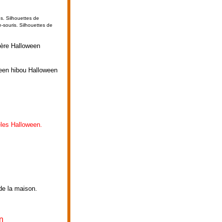
es. Silhouettes de
e-souris.
Silhouettes de
ière Halloween
ween hibou Halloween
les Halloween.
 de la maison.
n