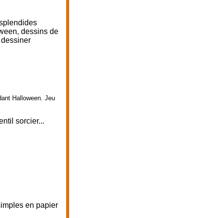
 splendides
oween, dessins de
 dessiner
dant Halloween. Jeu
til sorcier...
simples en papier