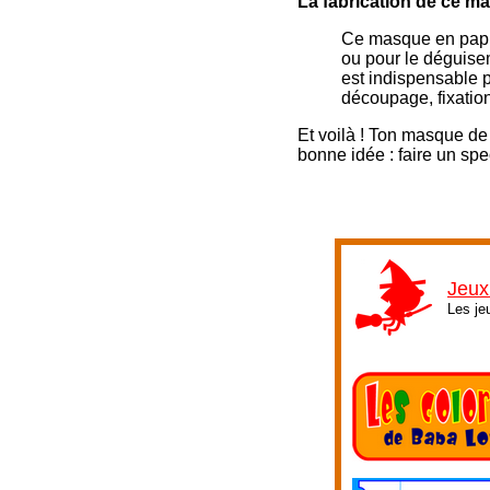
La fabrication de ce m
Ce masque en papier 
ou pour le déguise
est indispensable 
découpage, fixation
Et voilà ! Ton masque de 
bonne idée : faire un sp
Jeux
Les je