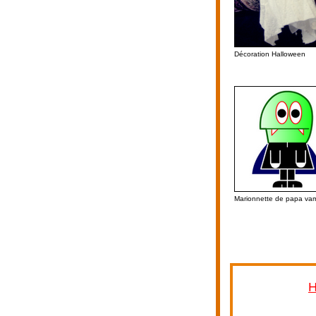
Décoration Halloween
Marionnette de papa vam
H