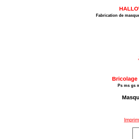
HALLOW
Fabrication de masque
Bricolage
Ps ms gs m
Masqu
Imprim