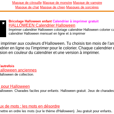
Masque de citrouille
Masque de monstre
Masque de vampire
Masque de chat
Masque de chien
Masques de sorcières
Bricolage Halloween enfant
Calendrier à imprimer gratuit
HALLOWEEN Calendrier Halloween
Imprimer calendrier Halloween coloriage calendrier Halloween colorier c
calendrier Halloween mensuel en ligne et à imprimer
 imprimer aux couleurs d'Halloween. Tu choisis ton mois de l'a
drier en ligne ou l'imprimer pour le colorier. Chaque calendrier
sion en couleur du calendrier et une version à imprimer.
autrefois
Halloween anciennes
alloween de collection.
 pour Halloween
lloween. Charades faciles pour enfants. Halloween gratuit. Jeux de charades
eux de mots : les mots en désordre
.
mettre en ordre les mots (sur le thème d'Halloween). Jeu gratuit pour enfants