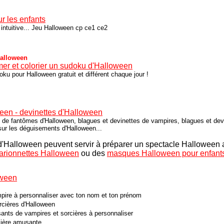
r les enfants
ntuitive... Jeu Halloween cp ce1 ce2
alloween
mer et colorier un sudoku d'Halloween
ku pour Halloween gratuit et différent chaque jour !
een - devinettes d'Halloween
 de fantômes d'Halloween, blagues et devinettes de vampires, blagues et devi
sur les déguisements d'Halloween...
 d'Halloween peuvent servir à préparer un spectacle Halloween 
arionnettes Halloween
ou des
masques Halloween pour enfant
oween
mpire à personnaliser avec ton nom et ton prénom
orcières d'Halloween
nts de vampires et sorcières à personnaliser
cière amusante