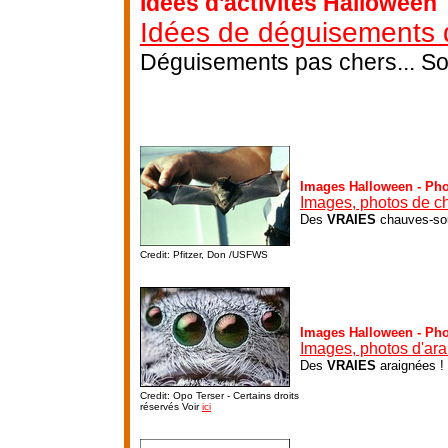
Idées d'activités Halloween
Idées de déguisements 
Déguisements pas chers... Sor
Images Halloween - Ph
Images, photos de c
Des
VRAIES
chauves-sou
Credit: Pfitzer, Don /USFWS
Images Halloween - Ph
Images, photos d'ar
Des
VRAIES
araignées !
Credit: Opo Terser - Certains droits
réservés Voir
ici