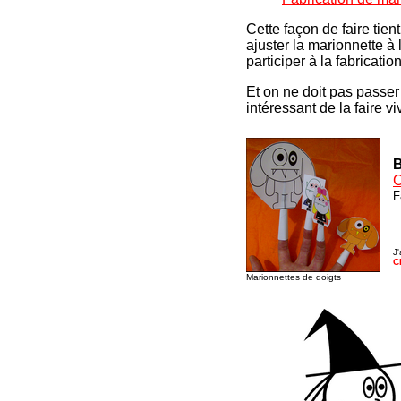
Cette façon de faire tien
ajuster la marionnette à 
participer à la fabricati
Et on ne doit pas passer 
intéressant de la faire v
B
C
F
J'
C
Marionnettes de doigts