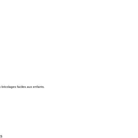
s bricolages faciles aux enfants.
ts