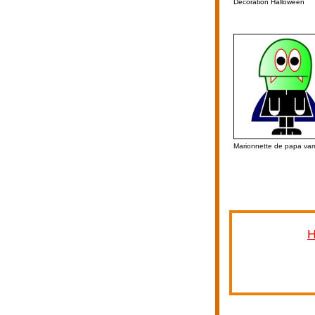
Décoration Halloween
Marionnette de papa vam
H