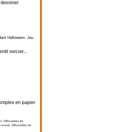
 dessiner
dant Halloween. Jeu
til sorcier...
simples en papier
es. Silhouettes de
e-souris.
Silhouettes de