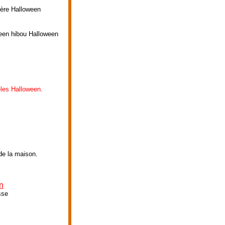
ière Halloween
ween hibou Halloween
les Halloween.
 de la maison.
n
sse