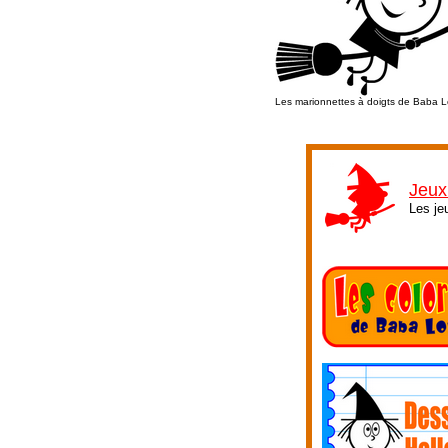
Les marionnettes à doigts de Baba 
Jeux
Les je