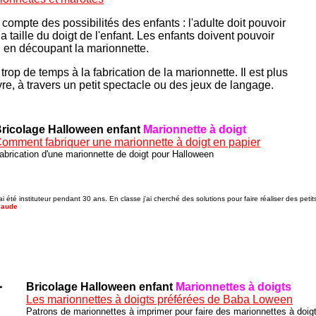
t compte des possibilités des enfants : l'adulte doit pouvoir
la taille du doigt de l'enfant. Les enfants doivent pouvoir
on en découpant la marionnette.
trop de temps à la fabrication de la marionnette. Il est plus
ivre, à travers un petit spectacle ou des jeux de langage.
ricolage Halloween enfant
Marionnette à doigt
omment fabriquer une marionnette à doigt en papier
abrication d'une marionnette de doigt pour Halloween
ai été instituteur pendant 30 ans. En classe j'ai cherché des solutions pour faire réaliser des petit
laude
Bricolage Halloween enfant
Marionnettes à doigts
Les marionnettes à doigts préférées de Baba Loween
Patrons de marionnettes à imprimer pour faire des marionnettes à doig