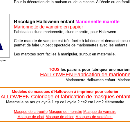
.
Pour la décoration de la maison ou de la classe
A l'école ou en famil
Bricolage Halloween enfant
Marionnette marotte
Marionnette de vampire en papier
Fabrication d'une marionnette, d'une marotte, pour Halloween
Cette marotte de vampire est très facile à fabriquer et demande peu d
permet de faire un petit spectacle de marionnettes avec les enfants.
Les marottes sont faciles à manipuler, surtout en maternelle.
pire
TOUS
les patrons pour fabriquer une marion
HALLOWEEN Fabrication de marionnet
Marionnette Halloween enfant. Marionn
Modèles de masques d'Halloween à imprimer pour colorier
ALLOWEEN Coloriage et fabrication de masques enfan
Maternelle ps ms gs cycle 1 cp ce1 cycle 2 ce2 cm1 cm2 élémentaire
Masque de citrouille
Masque de monstre
Masque de vampire
Masque de chat
Masque de chien
Masques de sorcières