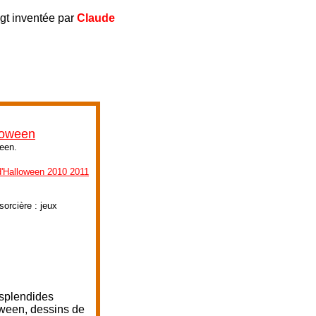
igt inventée par
Claude
lloween
ween.
d'Halloween 2010 2011
orcière : jeux
 splendides
oween, dessins de